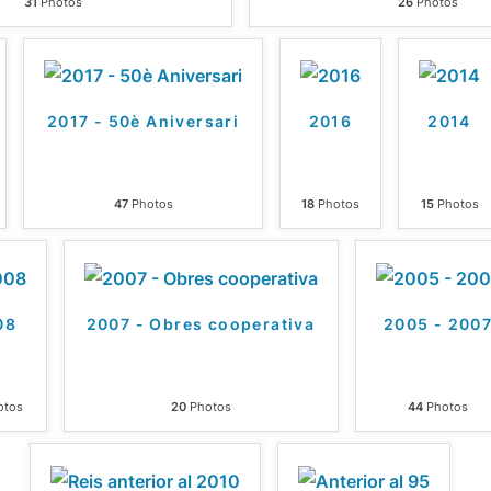
31
Photos
26
Photos
2017 - 50è Aniversari
2016
2014
47
Photos
18
Photos
15
Photos
08
2007 - Obres cooperativa
2005 - 200
otos
20
Photos
44
Photos