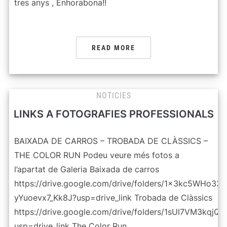
tres anys , Enhorabona!!
READ MORE
NOTICIES
LINKS A FOTOGRAFIES PROFESSIONALS
BAIXADA DE CARROS – TROBADA DE CLÀSSICS –
THE COLOR RUN Podeu veure més fotos a
l’apartat de Galeria Baixada de carros
https://drive.google.com/drive/folders/1x3kc5WHo33
yYuoevx7_Kk8J?usp=drive_link Trobada de Clàssics
https://drive.google.com/drive/folders/1sUl7VM3kq
usp=drive_link The Color Run